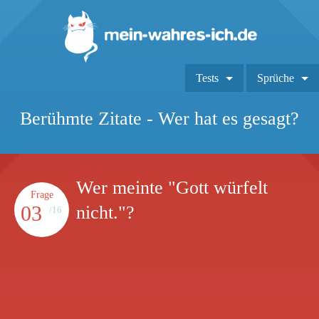
Tests
Sprüche
Berühmte Zitate - Wer hat es gesagt?
Wer meinte "Gott würfelt
Frage
03
nicht."?
/16