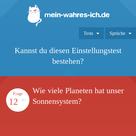
Tests
Sprüche
Kannst du diesen Einstellungstest
bestehen?
Wie viele Planeten hat unser
Frage
12
Sonnensystem?
/81