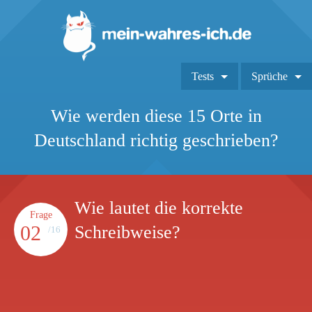
Tests
Sprüche
Wie werden diese 15 Orte in
Deutschland richtig geschrieben?
Wie lautet die korrekte
Frage
02
Schreibweise?
/16