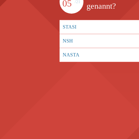
05
/21
genannt?
STASI
NSH
NASTA