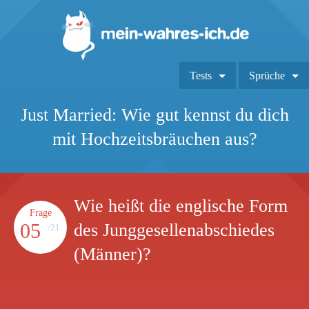
Tests
Sprüche
Just Married: Wie gut kennst du dich
mit Hochzeitsbräuchen aus?
Wie heißt die englische Form
Frage
05
des Junggesellenabschiedes
/21
(Männer)?