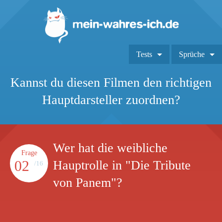
Tests
Sprüche
Kannst du diesen Filmen den richtigen
Hauptdarsteller zuordnen?
Wer hat die weibliche
Frage
02
Hauptrolle in "Die Tribute
/16
von Panem"?