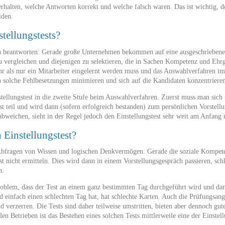
rhalten, welche Antworten korrekt und welche falsch waren. Das ist wichtig, d
iden.
tellungstests?
ach beantworten: Gerade große Unternehmen bekommen auf eine ausgeschriebene 
u vergleichen und diejenigen zu selektieren, die in Sachen Kompetenz und Ehr
hr als nur ein Mitarbeiter eingelernt werden muss und das Auswahlverfahren i
solche Fehlbesetzungen minimieren und sich auf die Kandidaten konzentrieren, 
tellungstest in die zweite Stufe beim Auswahlverfahren. Zuerst muss man sic
t teil und wird dann (sofern erfolgreich bestanden) zum persönlichen Vorstell
eichen, sieht in der Regel jedoch den Einstellungstest sehr weit am Anfang
 Einstellungstest?
 Abfragen von Wissen und logischen Denkvermögen. Gerade die soziale Kompet
st nicht ermitteln. Dies wird dann in einem Vorstellungsgespräch passieren, sch
n.
Problem, dass der Test an einem ganz bestimmten Tag durchgeführt wird und d
 einfach einen schlechten Tag hat, hat schlechte Karten. Auch die Prüfungsangs
 verzerren. Die Tests sind daher teilweise umstritten, bieten aber dennoch gut
len Betrieben ist das Bestehen eines solchen Tests mittlerweile eine der Einste