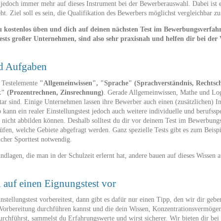
jedoch immer mehr auf dieses Instrument bei der Bewerberauswahl. Dabei ist e
ht. Ziel soll es sein, die Qualifikation des Bewerbers möglichst vergleichbar zu
du kostenlos üben und dich auf deinen nächsten Test im Bewerbungsverfah
ests großer Unternehmen, sind also sehr praxisnah und helfen dir bei der
nd Aufgaben
ie Testelemente
"Allgemeinwissen", "Sprache" (Sprachverständnis, Rechtsch
" (Prozentrechnen, Zinsrechnung)
. Gerade Allgemeinwissen, Mathe und Logi
ar sind. Einige Unternehmen lassen ihre Bewerber auch einen (zusätzlichen) Int
kann ein realer Einstellungstest jedoch auch weitere individuelle und berufsspe
 nicht abbilden können. Deshalb solltest du dir vor deinem Test im Bewerbung
fen, welche Gebiete abgefragt werden. Ganz spezielle Tests gibt es zum Beisp
licher Sporttest notwendig.
ndlagen, die man in der Schulzeit erlernt hat, andere bauen auf dieses Wissen 
l auf einen Eignungstest vor
stellungstest vorbereitest, dann gibt es dafür nur einen Tipp, den wir dir ge
zur Vorbereitung durchführen kannst und die dein Wissen, Konzentrationsvermö
durchführst, sammelst du Erfahrungswerte und wirst sicherer. Wir bieten dir be