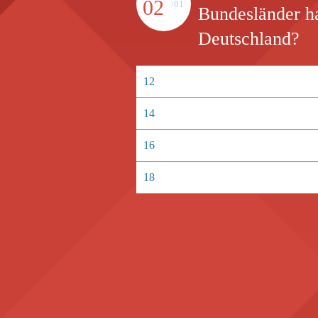
02
/81
Bundesländer ha
Deutschland?
12
14
16
18