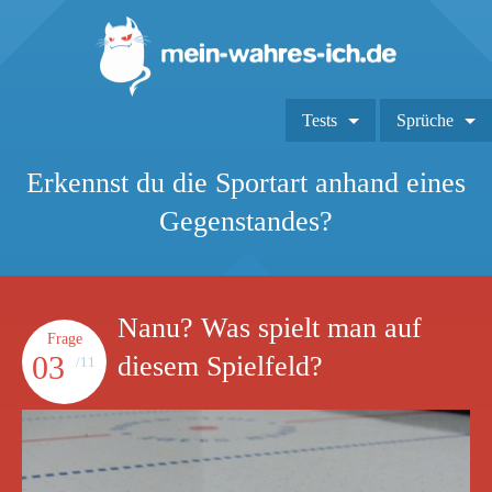
Tests
Sprüche
Erkennst du die Sportart anhand eines
Gegenstandes?
Nanu? Was spielt man auf
Frage
03
diesem Spielfeld?
/11