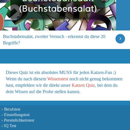
Buchstabensalat, zweiter Versuch - erkennst du diese 20
Begriffe?
Dieses Quiz ist ein absolutes MUSS für jeden Katzen-Fan ;)
Wenn du nach diesem
Wissenstest
noch nicht genug bekommen
hast, empfehlen wir dir direkt unser
Katzen Quiz
, bei dem du
dein Wissen auf die Probe stellen kannst.
›
Berufstest
›
Einstellungstest
›
Persönlichkeitstest
›
IQ Test