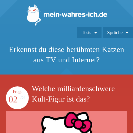
Tests
Sprüche
Erkennst du diese berühmten Katzen
aus TV und Internet?
Welche milliardenschwere
Frage
02
Kult-Figur ist das?
/21