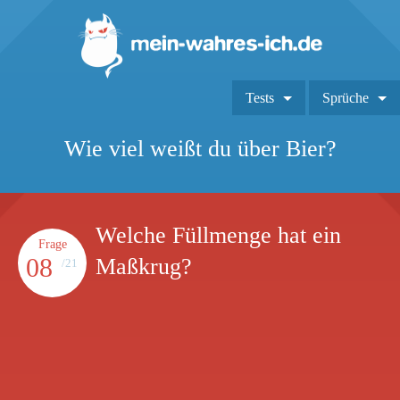
Tests
Sprüche
Wie viel weißt du über Bier?
Welche Füllmenge hat ein
Frage
08
Maßkrug?
/21