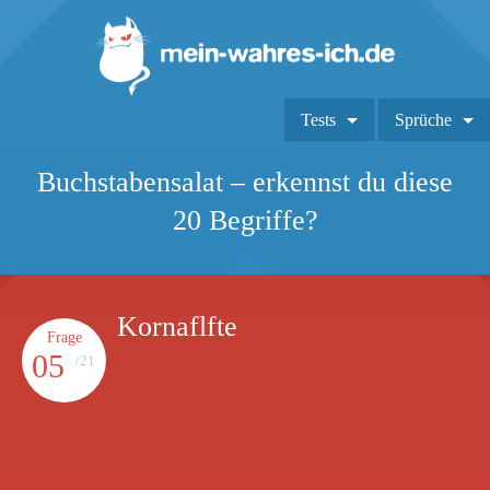
Tests
Sprüche
Buchstabensalat – erkennst du diese
20 Begriffe?
Kornaflfte
Frage
05
/21