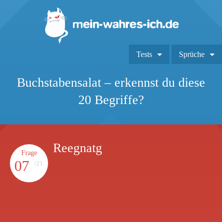
Tests
Sprüche
Buchstabensalat – erkennst du diese
20 Begriffe?
Reegnatg
Frage
07
/21