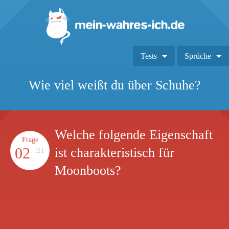
Tests
Sprüche
Wie viel weißt du über Schuhe?
Welche folgende Eigenschaft
Frage
02
ist charakteristisch für
/21
Moonboots?