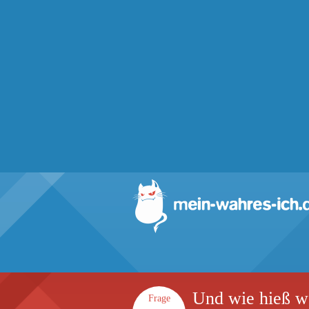
Und wie hieß wo
Frage