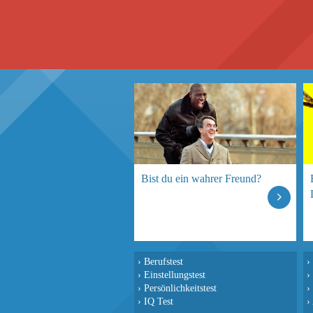
Bist du ein wahrer Freund?
›
Berufstest
›
›
Einstellungstest
›
›
Persönlichkeitstest
›
›
IQ Test
›