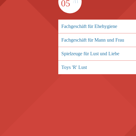
05
/11
Fachgeschäft für Ehehygiene
Fachgeschäft für Mann und Frau
Spielzeuge für Lust und Liebe
Toys 'R' Lust