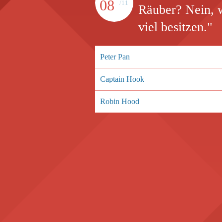
08
/11
Räuber? Nein, w
viel besitzen."
Peter Pan
Captain Hook
Robin Hood