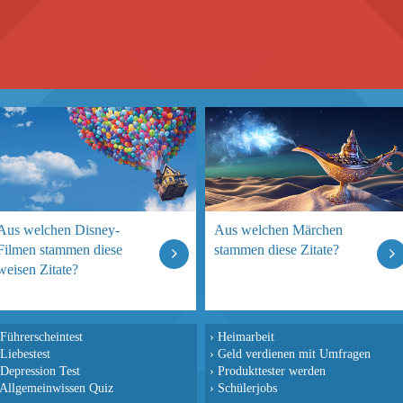
Aus welchen Disney-
Aus welchen Märchen
Filmen stammen diese
stammen diese Zitate?
weisen Zitate?
Führerscheintest
›
Heimarbeit
Liebestest
›
Geld verdienen mit Umfragen
Depression Test
›
Produkttester werden
Allgemeinwissen Quiz
›
Schülerjobs