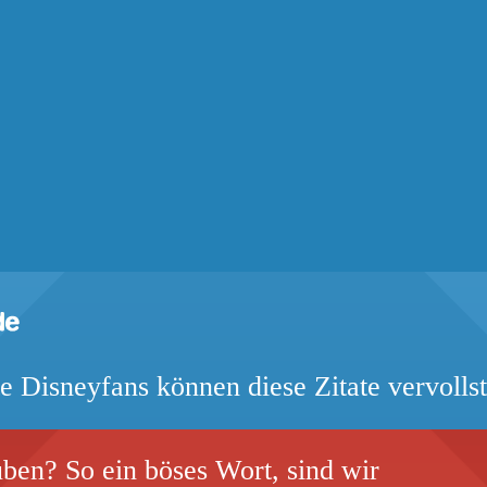
e Disneyfans können diese Zitate vervolls
ben? So ein böses Wort, sind wir