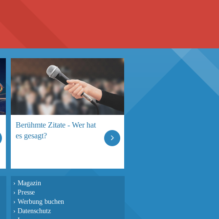
Berühmte Zitate - Wer hat
es gesagt?
›
Magazin
›
Presse
›
Werbung buchen
›
Datenschutz