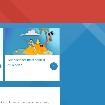
Auf welcher Insel solltest
du leben?
ht als Dummie durchgehen möchtest,