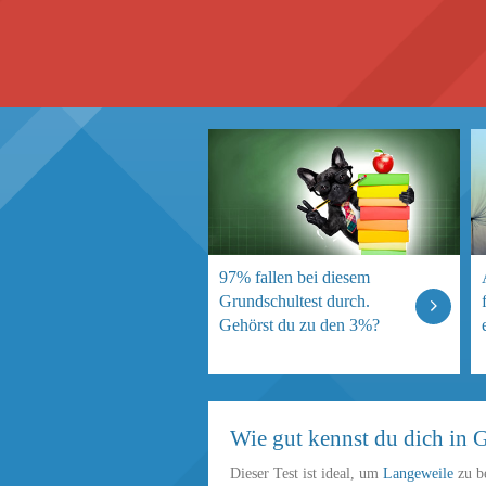
97% fallen bei diesem
Grundschultest durch.
Gehörst du zu den 3%?
Wie gut kennst du dich in G
Dieser Test ist ideal, um
Langeweile
zu b