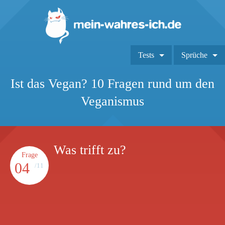
Tests
Sprüche
Ist das Vegan? 10 Fragen rund um den
Veganismus
Was trifft zu?
Frage
04
/11