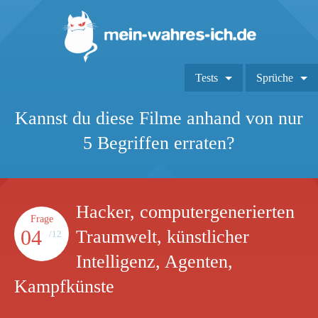
Tests
Sprüche
Kannst du diese Filme anhand von nur
5 Begriffen erraten?
Hacker, computergenerierten
Frage
04
Traumwelt, künstlicher
/12
Intelligenz, Agenten,
Kampfkünste