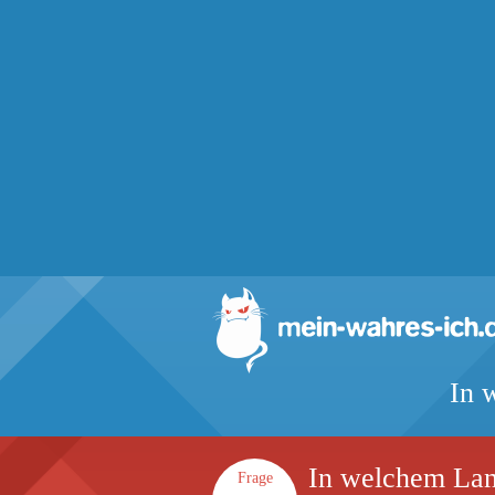
In 
In welchem Land
Frage