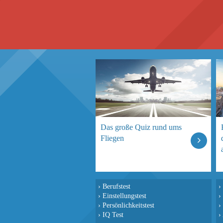
Das große Quiz rund ums
Fliegen
›
Berufstest
›
›
Einstellungstest
›
›
Persönlichkeitstest
›
›
IQ Test
›