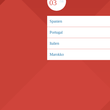
03
/16
Spanien
Portugal
Italien
Marokko