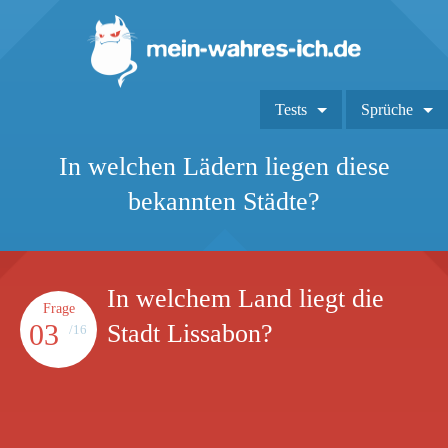
Tests
Sprüche
In welchen Lädern liegen diese
bekannten Städte?
In welchem Land liegt die
Frage
03
Stadt Lissabon?
/16