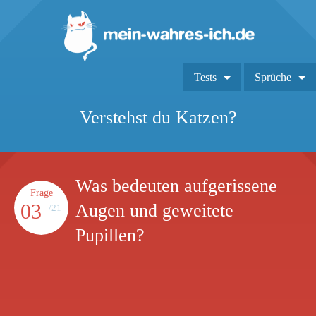
Tests
Sprüche
Verstehst du Katzen?
Was bedeuten aufgerissene
Frage
03
Augen und geweitete
/21
Pupillen?