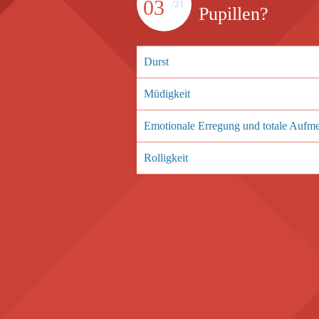
03
/21
Pupillen?
Durst
Müdigkeit
Emotionale Erregung und totale Aufm
Rolligkeit