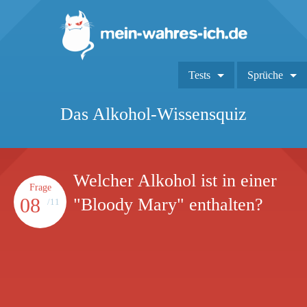
Tests
Sprüche
Das Alkohol-Wissensquiz
Welcher Alkohol ist in einer
Frage
08
"Bloody Mary" enthalten?
/11