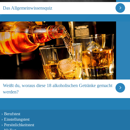
Das Allgemeinwissensquiz
Weißt du, woraus diese 18 alkoholischen Getränke gemacht
werden?
›
Berufstest
›
Einstellungstest
›
Persönlichkeitstest