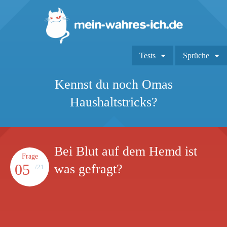
Tests
Sprüche
Kennst du noch Omas
Haushaltstricks?
Bei Blut auf dem Hemd ist
Frage
05
was gefragt?
/21