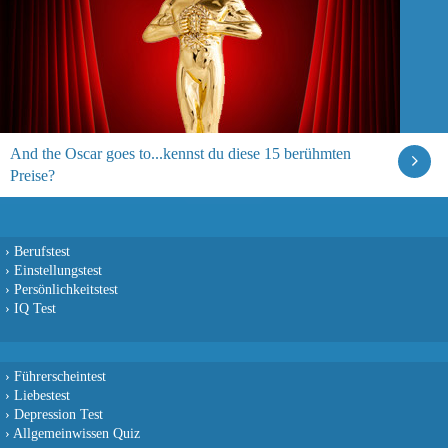
And the Oscar goes to...kennst du diese 15 berühmten
Preise?
›
Berufstest
›
Einstellungstest
›
Persönlichkeitstest
›
IQ Test
›
Führerscheintest
›
Liebestest
›
Depression Test
›
Allgemeinwissen Quiz