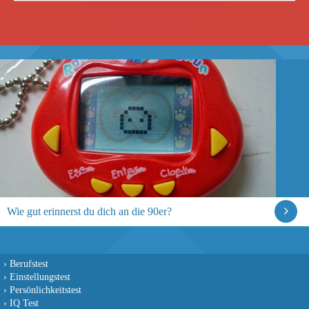
Wie gut erinnerst du dich an die 90er?
›
Berufstest
›
Einstellungstest
›
Persönlichkeitstest
›
IQ Test