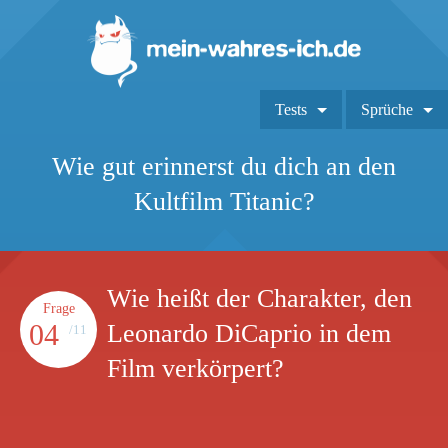
Tests
Sprüche
Wie gut erinnerst du dich an den
Kultfilm Titanic?
Wie heißt der Charakter, den
Frage
04
Leonardo DiCaprio in dem
/11
Film verkörpert?