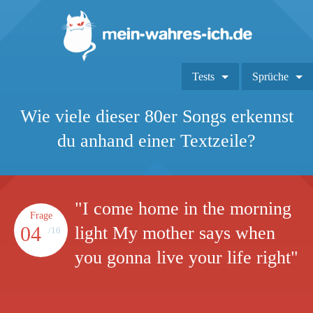
Tests
Sprüche
Wie viele dieser 80er Songs erkennst
du anhand einer Textzeile?
"I come home in the morning
Frage
04
light My mother says when
/16
you gonna live your life right"