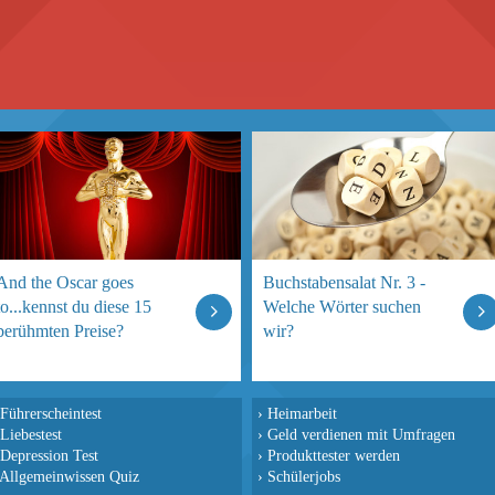
And the Oscar goes
Buchstabensalat Nr. 3 -
to...kennst du diese 15
Welche Wörter suchen
berühmten Preise?
wir?
Führerscheintest
›
Heimarbeit
Liebestest
›
Geld verdienen mit Umfragen
Depression Test
›
Produkttester werden
Allgemeinwissen Quiz
›
Schülerjobs