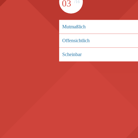
03
/16
Mutmaßlich
Offensichtlich
Scheinbar