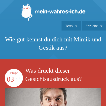
Tests
Sprüche
Wie gut kennst du dich mit Mimik und
Gestik aus?
Was drückt dieser
Frage
03
Gesichtsausdruck aus?
/16