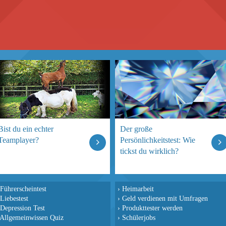
Bist du ein echter
Der große
Teamplayer?
Persönlichkeitstest: Wie
tickst du wirklich?
Führerscheintest
›
Heimarbeit
Liebestest
›
Geld verdienen mit Umfragen
Depression Test
›
Produkttester werden
Allgemeinwissen Quiz
›
Schülerjobs