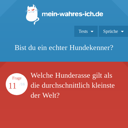
Tests
Sprüche
Bist du ein echter Hundekenner?
Welche Hunderasse gilt als
Frage
11
die durchschnittlich kleinste
/16
der Welt?