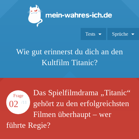
Tests
Sprüche
Wie gut erinnerst du dich an den
Kultfilm Titanic?
Das Spielfilmdrama „Titanic“
Frage
02
gehört zu den erfolgreichsten
/11
Filmen überhaupt – wer
führte Regie?