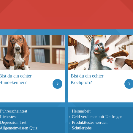
Bist du ein echter
Bist du ein echter
Hundekenner?
Kochprofi?
Führerscheintest
›
Heimarbeit
Liebestest
›
Geld verdienen mit Umfragen
Depression Test
›
Produkttester werden
Allgemeinwissen Quiz
›
Schülerjobs