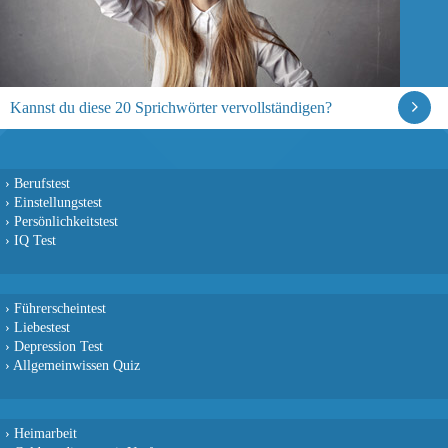
Kannst du diese 20 Sprichwörter vervollständigen?
›
Berufstest
›
Einstellungstest
›
Persönlichkeitstest
›
IQ Test
›
Führerscheintest
›
Liebestest
›
Depression Test
›
Allgemeinwissen Quiz
›
Heimarbeit