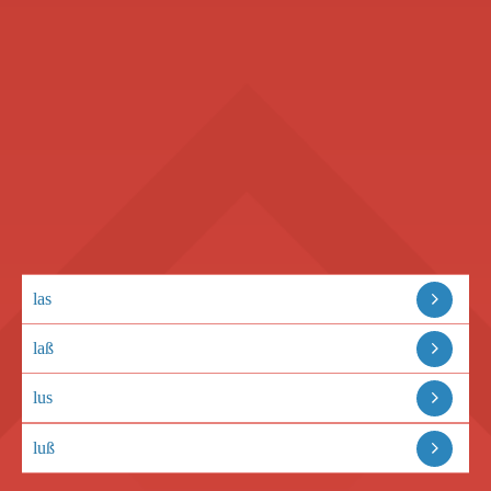
las
laß
lus
luß