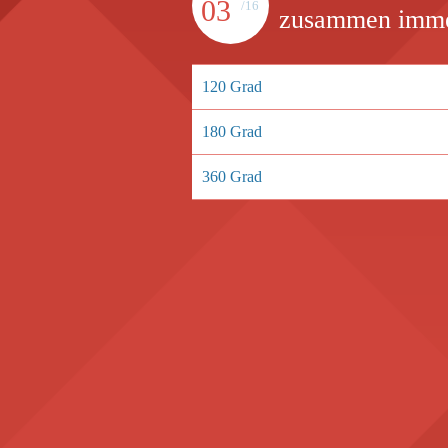
03
/16
zusammen imme
120 Grad
180 Grad
360 Grad