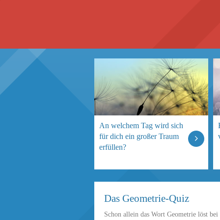
An welchem Tag wird sich
für dich ein großer Traum
erfüllen?
Das Geometrie-Quiz
Schon allein das Wort Geometrie löst bei 