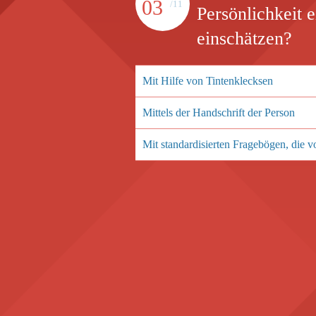
03
/11
Persönlichkeit 
einschätzen?
Mit Hilfe von Tintenklecksen
Mittels der Handschrift der Person
Mit standardisierten Fragebögen, die 