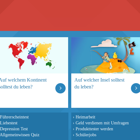
Auf welchem Kontinent
Auf welcher Insel solltest
solltest du leben?
du leben?
Führerscheintest
›
Heimarbeit
Liebestest
›
Geld verdienen mit Umfragen
Depression Test
›
Produkttester werden
Allgemeinwissen Quiz
›
Schülerjobs