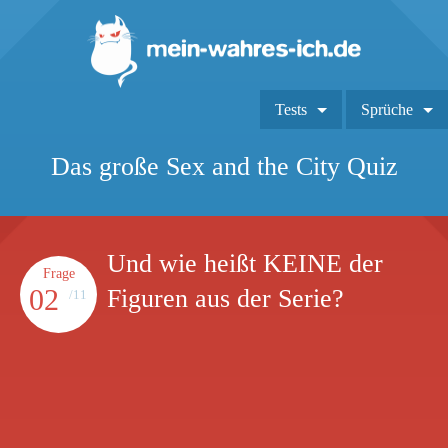
Tests
Sprüche
Das große Sex and the City Quiz
Und wie heißt KEINE der
Frage
02
Figuren aus der Serie?
/11