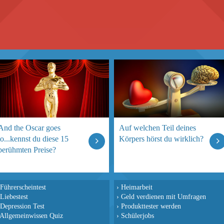
And the Oscar goes
Auf welchen Teil deines
to...kennst du diese 15
Körpers hörst du wirklich?
berühmten Preise?
Führerscheintest
›
Heimarbeit
Liebestest
›
Geld verdienen mit Umfragen
Depression Test
›
Produkttester werden
Allgemeinwissen Quiz
›
Schülerjobs