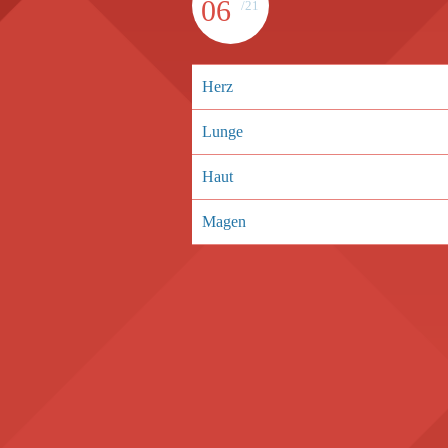
06
/21
Herz
Lunge
Haut
Magen