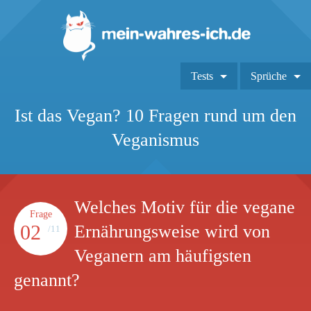
Tests
Sprüche
Ist das Vegan? 10 Fragen rund um den
Veganismus
Welches Motiv für die vegane
Frage
02
Ernährungsweise wird von
/11
Veganern am häufigsten
genannt?