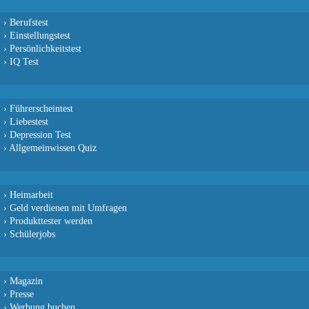
›
Berufstest
›
Einstellungstest
›
Persönlichkeitstest
›
IQ Test
›
Führerscheintest
›
Liebestest
›
Depression Test
›
Allgemeinwissen Quiz
›
Heimarbeit
›
Geld verdienen mit Umfragen
›
Produkttester werden
›
Schülerjobs
›
Magazin
›
Presse
›
Werbung buchen