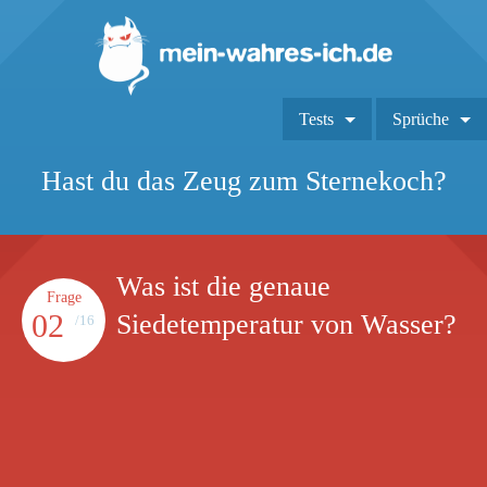
Tests
Sprüche
Hast du das Zeug zum Sternekoch?
Was ist die genaue
Frage
02
Siedetemperatur von Wasser?
/16