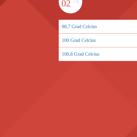
02
/16
98,7 Grad Celcius
100 Grad Celcius
100,8 Grad Celcius