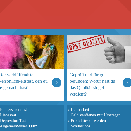
Der verblüffendste
Geprüft und für gut
Persönlichkeitstest, den du
befunden: Wofür hast du
je gemacht hast!
das Qualitätssiegel
verdient?
Führerscheintest
›
Heimarbeit
Liebestest
›
Geld verdienen mit Umfragen
Depression Test
›
Produkttester werden
Allgemeinwissen Quiz
›
Schülerjobs