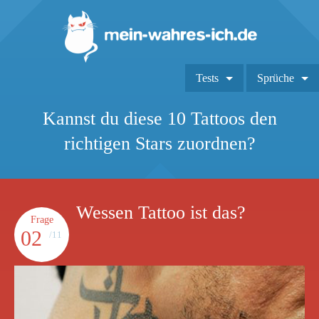
Tests
Sprüche
Kannst du diese 10 Tattoos den
richtigen Stars zuordnen?
Wessen Tattoo ist das?
Frage
02
/11