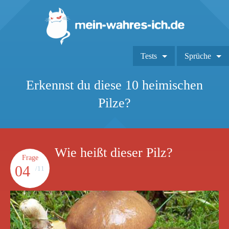
Tests
Sprüche
Erkennst du diese 10 heimischen
Pilze?
Wie heißt dieser Pilz?
Frage
04
/11