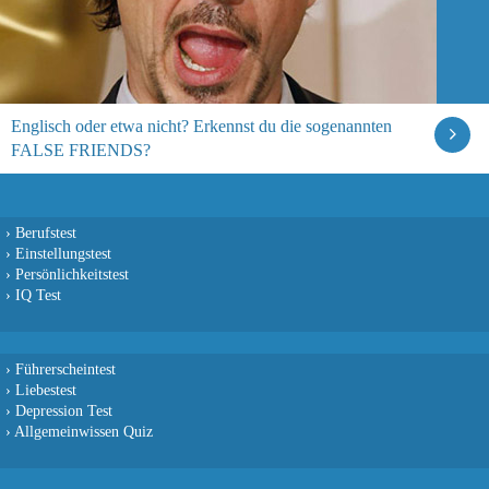
Englisch oder etwa nicht? Erkennst du die sogenannten
FALSE FRIENDS?
›
Berufstest
›
Einstellungstest
›
Persönlichkeitstest
›
IQ Test
›
Führerscheintest
›
Liebestest
›
Depression Test
›
Allgemeinwissen Quiz