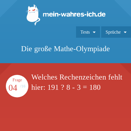
Tests
Sprüche
Die große Mathe-Olympiade
Welches Rechenzeichen fehlt
Frage
04
hier: 191 ? 8 - 3 = 180
/16