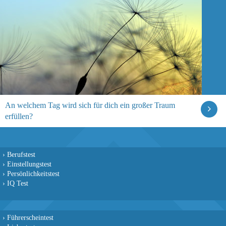
An welchem Tag wird sich für dich ein großer Traum
erfüllen?
›
Berufstest
›
Einstellungstest
›
Persönlichkeitstest
›
IQ Test
›
Führerscheintest