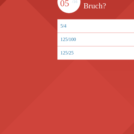
05
/16
Bruch?
5/4
125/100
125/25