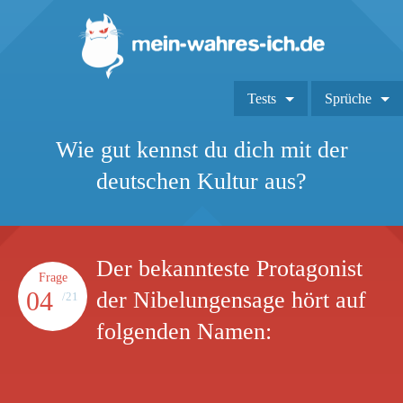
Tests
Sprüche
Wie gut kennst du dich mit der
deutschen Kultur aus?
Der bekannteste Protagonist
Frage
04
der Nibelungensage hört auf
/21
folgenden Namen: