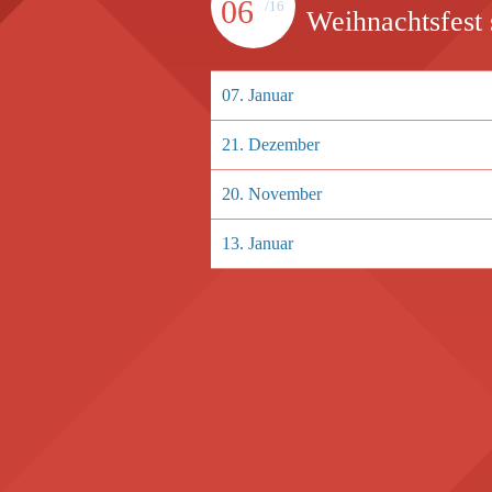
06
/16
Weihnachtsfest 
07. Januar
21. Dezember
20. November
13. Januar