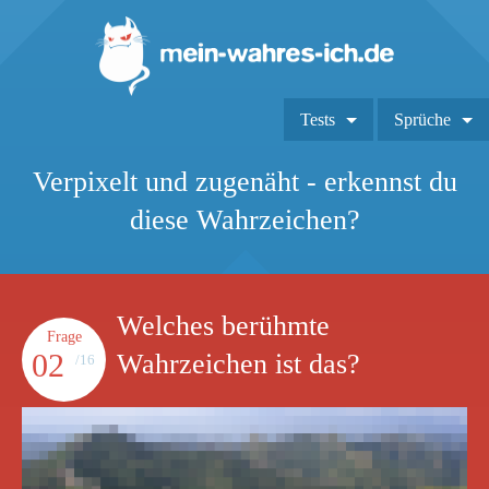
Tests
Sprüche
Verpixelt und zugenäht - erkennst du
diese Wahrzeichen?
Welches berühmte
Frage
02
Wahrzeichen ist das?
/16