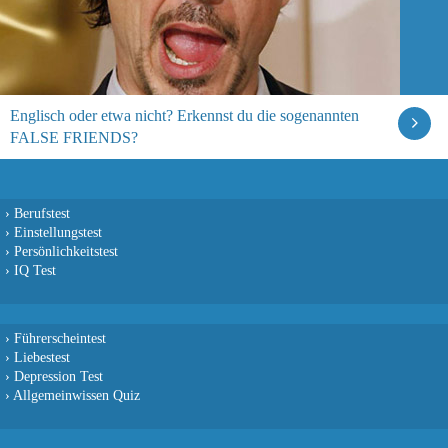
Englisch oder etwa nicht? Erkennst du die sogenannten
FALSE FRIENDS?
›
Berufstest
›
Einstellungstest
›
Persönlichkeitstest
›
IQ Test
›
Führerscheintest
›
Liebestest
›
Depression Test
›
Allgemeinwissen Quiz