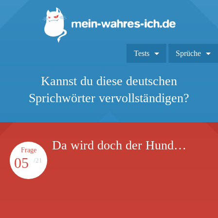
Tests
Sprüche
Kannst du diese deutschen
Sprichwörter vervollständigen?
Da wird doch der Hund…
Frage
05
/21