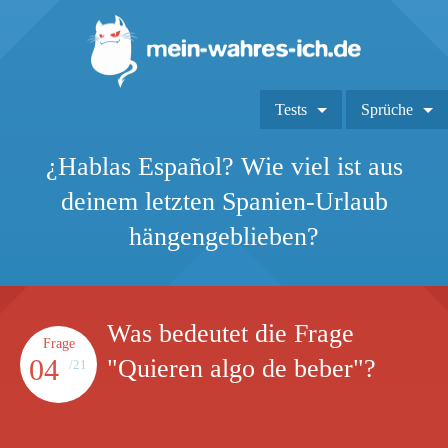
Tests
Sprüche
¿Hablas Español? Wie viel ist aus
deinem letzten Spanien-Urlaub
hängengeblieben?
Was bedeutet die Frage
Frage
04
"Quieren algo de beber"?
/21