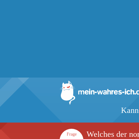
Kanns
Welches der nor
Frage