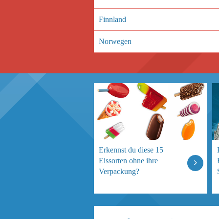
Finnland
Norwegen
Erkennst du diese 15
Eissorten ohne ihre
Verpackung?