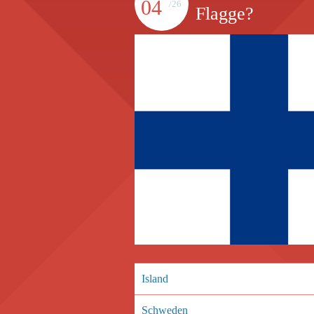
04
/26
Flagge?
Island
Schweden