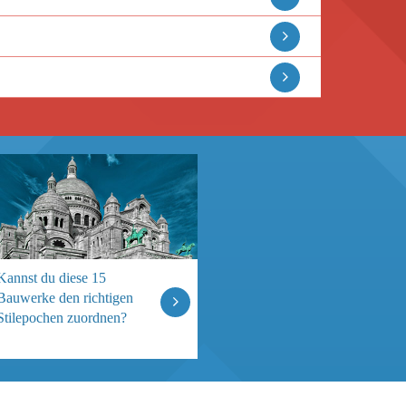
Kannst du diese 15
Bauwerke den richtigen
Stilepochen zuordnen?